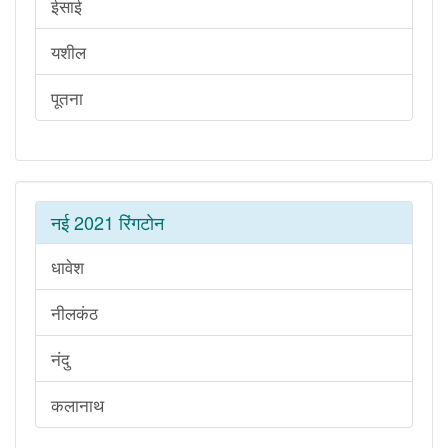
ईसाई
यशील
पूतना
नई 2021 रिंगटोन
धावेश
नीलकंठ
नंदु
कलानाथ