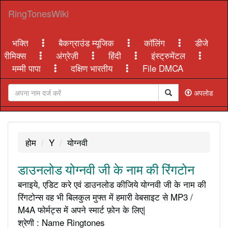
RingTonesWiki
भक्ति
बैकग्राउंड म्यूजिक
कॉलिंग
डीजे
रीमिक्स
अंग्रेज़ी
हिंदी
इंस्ट्रुमेंटल
मम्मी पापा
दक्षिण भारतीय
File DMCA
अपलोड
होम
Y
योग्नवी
डाउनलोड योग्नवी जी के नाम की रिंगटोन
बनाइये, एडिट करे एवं डाउनलोड कीजिये योग्नवी जी के नाम की
रिंगटोन्स वह भी बिलकुल मुफ्त में हमारी वेबसाइट से MP3 /
M4A फोर्मट्स में अपने स्मार्ट फ़ोन के लिए|
श्रेणी : Name Ringtones