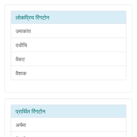
लोकप्रिय रिंगटोन
उमाकांत
दधीचि
वेंकट
वैशाक
प्रार्थित रिंगटोन
अर्यमा